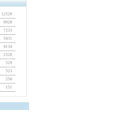
12529
9928
7233
5431
4134
2328
529
523
256
151