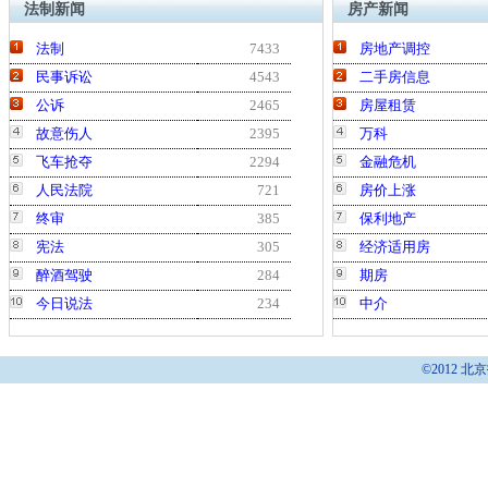
法制新闻
房产新闻
法制
7433
房地产调控
民事诉讼
4543
二手房信息
公诉
2465
房屋租赁
故意伤人
2395
万科
飞车抢夺
2294
金融危机
人民法院
721
房价上涨
终审
385
保利地产
宪法
305
经济适用房
醉酒驾驶
284
期房
今日说法
234
中介
©2012