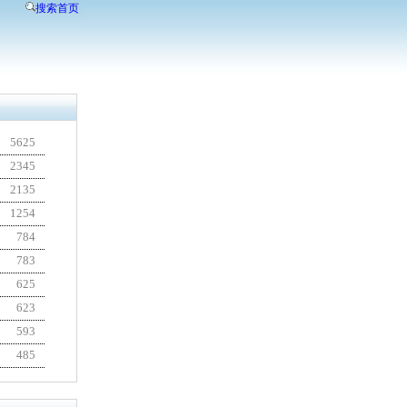
搜索首页
5625
2345
2135
1254
784
783
625
623
593
485