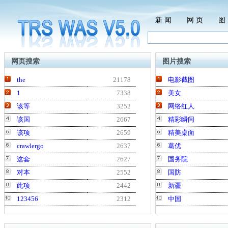
新 闻
网 页
图
网页搜索
图片搜索
the
21178
电影截图
1
7338
美女
该等
3252
网络红人
该国
2667
精彩瞬间
该项
2659
精美桌面
crawlergo
2637
葛优
这套
2627
国务院
对本
2552
国防
此项
2442
新疆
123456
2312
中国